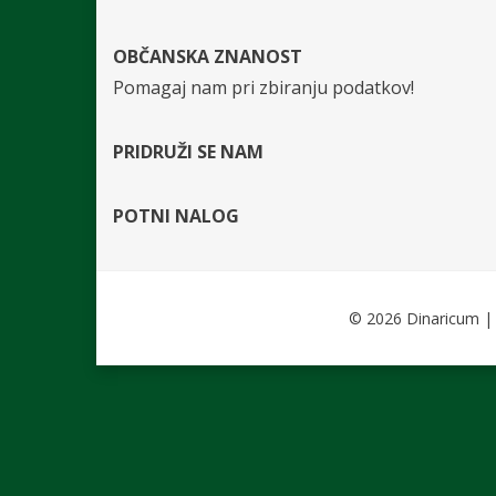
OBČANSKA ZNANOST
Pomagaj nam pri zbiranju podatkov!
PRIDRUŽI SE NAM
POTNI NALOG
© 2026 Dinaricum | D
Cambium Theme by
BestBlogThemes
⋅
Powered by
WordPre