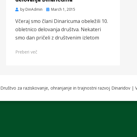
Posted
by
DinAdmin
March 1, 2015
on
Včeraj smo člani Dinaricuma obeležili 10.
obletnico delovanja društva. Nekateri
smo dan pričeli z društvenim izletom
Preberi več
ruštvo za raziskovanje, ohranjanje in trajnostni razvoj Dinaridov | V
ss