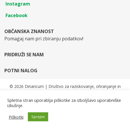
Instagram
Facebook
OBČANSKA ZNANOST
Pomagaj nam pri zbiranju podatkov!
PRIDRUŽI SE NAM
POTNI NALOG
© 2026 Dinaricum | Društvo za raziskovanje, ohranjanje in
trajnostni razvoj Dinaridov | Vse pravice pridržane.
Spletna stran uporablja piškotke za izboljšavo uporabniške
Cambium Theme by
BestBlogThemes
⋅
Powered by
WordPress
izkušnje.
Piškotki
Sprejmi