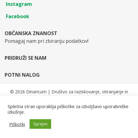
Instagram
Facebook
OBČANSKA ZNANOST
Pomagaj nam pri zbiranju podatkov!
PRIDRUŽI SE NAM
POTNI NALOG
© 2026 Dinaricum | Društvo za raziskovanje, ohranjanje in
trajnostni razvoj Dinaridov | Vse pravice pridržane.
Spletna stran uporablja piškotke za izboljšavo uporabniške
Cambium Theme by
BestBlogThemes
⋅
Powered by
WordPress
izkušnje.
Piškotki
Sprejmi