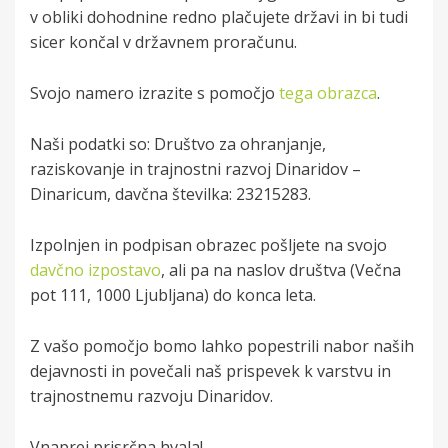
v obliki dohodnine redno plačujete državi in bi tudi
sicer končal v državnem proračunu.
Svojo namero izrazite s pomočjo
tega obrazca
.
Naši podatki so:
Društvo za ohranjanje,
raziskovanje in trajnostni razvoj Dinaridov –
Din
aricum,
davčna številka: 23215283.
Izpolnjen in podpisan obrazec pošljete na svojo
davčno izpostavo
, ali pa na naslov društva (Večna
pot 111, 1000 Ljubljana) do konca leta.
Z vašo pomočjo bomo lahko popestrili nabor naših
dejavnosti in povečali naš prispevek k varstvu in
trajnostnemu razvoju Dinaridov.
Vnaprej prisrčna hvala!