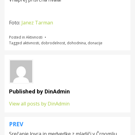
Foto:
Janez Tarman
Posted in
Aktivnosti
Tagged
aktivnosti
,
dobrodelnost
,
dohodnina
,
donacije
Published by
DinAdmin
View all posts by DinAdmin
PREV
Post
Srečanje lovca in medvedke z mladiči v Črnomlju