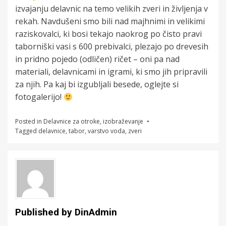
izvajanju delavnic na temo velikih zveri in življenja v
rekah. Navdušeni smo bili nad majhnimi in velikimi
raziskovalci, ki bosi tekajo naokrog po čisto pravi
taborniški vasi s 600 prebivalci, plezajo po drevesih
in pridno pojedo (odličen) ričet – oni pa nad
materiali, delavnicami in igrami, ki smo jih pripravili
za njih. Pa kaj bi izgubljali besede, oglejte si
fotogalerijo!
Posted in
Delavnice za otroke
,
izobraževanje
Tagged
delavnice
,
tabor
,
varstvo voda
,
zveri
Published by
DinAdmin