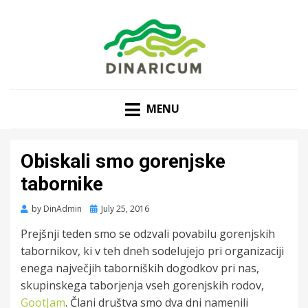
MENU
Obiskali smo gorenjske
tabornike
Posted
by
DinAdmin
July 25, 2016
on
Prejšnji teden smo se odzvali povabilu gorenjskih
tabornikov, ki v teh dneh sodelujejo pri organizaciji
enega največjih taborniških dogodkov pri nas,
skupinskega taborjenja vseh gorenjskih rodov,
GootJam
. Člani društva smo dva dni namenili