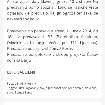
Ali ste vedeli, da v Sloveniji gnezdi 10 vrst sov? Na
predavanju bomo spoznali, kako se različne vrste
oglašajo, kje prebivajo, kaj jih ogroža ter zakaj se
nekateri sov bojijo…
Predavanje bo potekalo v sredo, 21. maja 2014, ob
18h, v predavalnici B3 (Biotehniška fakulteta,
Oddelek za biologijo, Večna pot 111, Ljubljana).
Predavanje bo pripravil Tomaž Berce.
Predavanje bo potekalo v sklopu projekta Čukov
dom na Barju.
LEPO VABLJENI!
Posted in
Aktivnosti
Tagged
Lutra
,
oglašanje sov
,
ogroženost sov
,
predavanje
,
slovenija
,
sove
,
Tomaž Berce